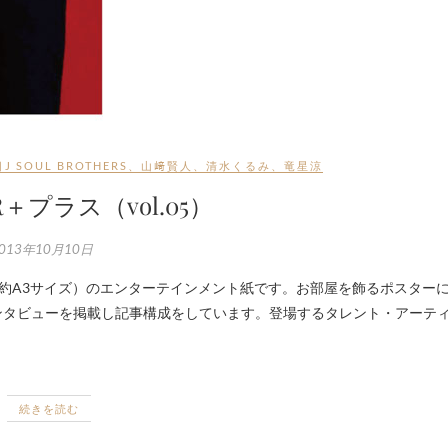
J SOUL BROTHERS
、
山﨑賢人
、
清水くるみ
、
竜星涼
R＋プラス（vol.05）
013年10月10日
ンタビューを掲載し記事構成をしています。登場するタレント・アーテ
続きを読む