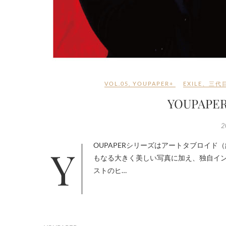
VOL.05
,
YOUPAPER+
EXILE
、
三代目
YOUPAPE
2
YOUPAPERシリーズはアートタブロイド（約A3サイズ）のエンターテインメント紙です。お部屋を飾るポスターに
もなる大きく美しい写真に加え、独自イ
ストのヒ…