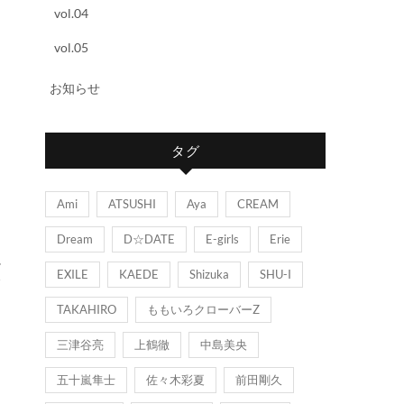
vol.04
vol.05
お知らせ
タグ
Ami
ATSUSHI
Aya
CREAM
Dream
D☆DATE
E-girls
Erie
EXILE
KAEDE
Shizuka
SHU-I
ィ
TAKAHIRO
ももいろクローバーZ
三津谷亮
上鶴徹
中島美央
五十嵐隼士
佐々木彩夏
前田剛久