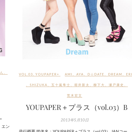
ん
、
VOL.03
,
YOUPAPER+
AMI
、
AYA
、
D☆DATE
、
DREAM
、
ER
、
SHIZUKA
、
五十嵐隼士
、
堀井新太
、
柳下大
、
瀬戸康史
、
）
荒木宏文
YOUPAPER＋プラス（vol.03）B
ー
2013年5月10日
ル：エン
発行概要 媒体名：YOUPAPER＋プラス（vol.03） JANコー