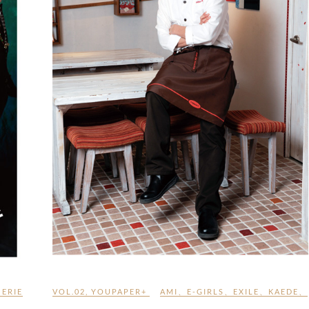
、
ERIE
VOL.02
,
YOUPAPER+
AMI
、
E-GIRLS
、
EXILE
、
KAEDE
、