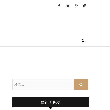
検
索…
最近の投稿