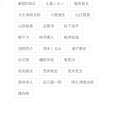
劇団EXILE
土屋シオン
堀井新太
大久保祥太郎
小西遼生
山口賢貴
山田裕貴
志尊淳
松下洸平
柳下大
柿澤勇人
根岸拓哉
池岡亮介
清水くるみ
瀬戸康史
白又敦
磯村洋祐
竜星涼
良知真次
荒井敦史
荒木宏文
西井幸人
近江陽一郎
阿久津愼太郎
陳内将