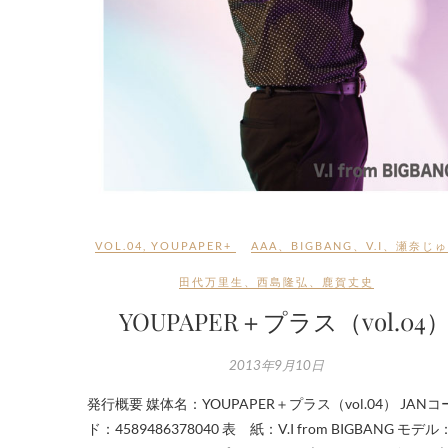
VOL.04
,
YOUPAPER+
AAA
、
BIGBANG
、
V.I
、
瀬奈じゅ
田代万里生
、
西島隆弘
、
鹿賀丈史
YOUPAPER＋プラス（vol.04
2013年9月10日
発行概要 媒体名：YOUPAPER＋プラス（vol.04） JANコ
ド：4589486378040 表 紙：V.I from BIGBANG モデ