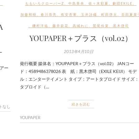
、
ももいろクローバーZ
、
中島美央
、
佐々木彩夏
、
劇団EXILE
、
加藤和樹
、
春川恭亮
、
有安杏果
、
玉井詩織
、
町田啓太
、
百田夏菜
A
、
磯村洋祐
、
藤井萩花
、
高城れに
、
鷲尾伶菜
、
黒木啓司
YOUPAPER＋プラス（vol.02）
2013年4月10日
ー
発行概要 媒体名：YOUPAPER＋プラス（vol.02） JANコー
：アー
ド：4589486378026 表 紙：黒木啓司（EXILE KEIJI） モデ
ル：エンターテイメント タイプ：アートタブロイド サイズ：
タブロイド（…
続きを読む
トなし
YOUPAPER