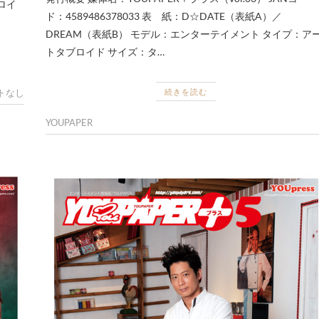
ロイ
ド：4589486378033 表 紙：D☆DATE（表紙A）／
DREAM（表紙B） モデル：エンターテイメント タイプ：ア
トタブロイド サイズ：タ…
続きを読む
トなし
YOUPAPER