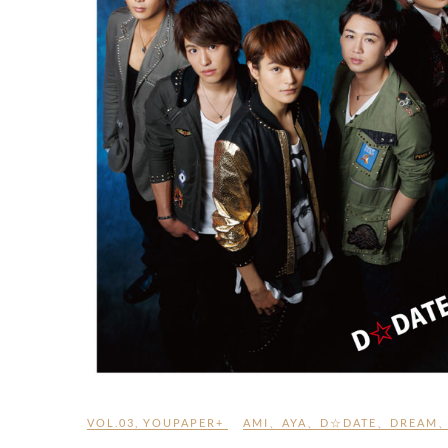
VOL.03
,
YOUPAPER+
AMI
、
AYA
、
D☆DATE
、
DREAM