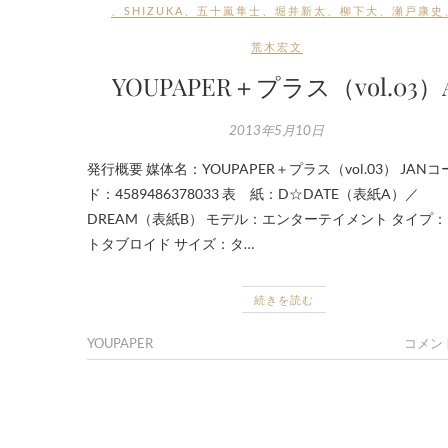
、
SHIZUKA
、
五十嵐隼士
、
堀井新太
、
柳下大
、
瀬戸康史
荒木宏文
YOUPAPER＋プラス（vol.03）
2013年5月10日
発行概要 媒体名：YOUPAPER＋プラス（vol.03） JANコ
ド：4589486378033 表 紙：D☆DATE（表紙A）／
DREAM（表紙B） モデル：エンターテイメント タイプ
トタブロイド サイズ：タ…
続きを読む
YOUPAPER
コメン