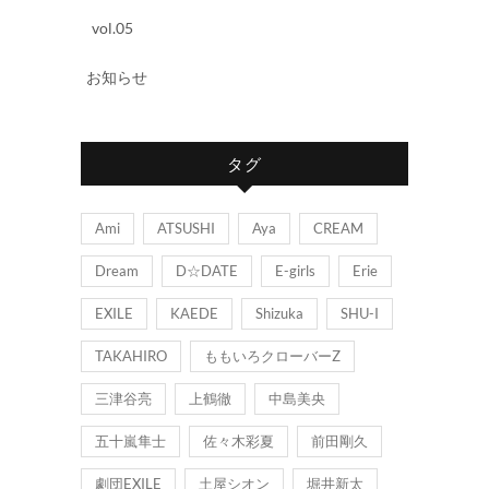
vol.05
お知らせ
タグ
Ami
ATSUSHI
Aya
CREAM
Dream
D☆DATE
E-girls
Erie
EXILE
KAEDE
Shizuka
SHU-I
TAKAHIRO
ももいろクローバーZ
三津谷亮
上鶴徹
中島美央
五十嵐隼士
佐々木彩夏
前田剛久
劇団EXILE
土屋シオン
堀井新太