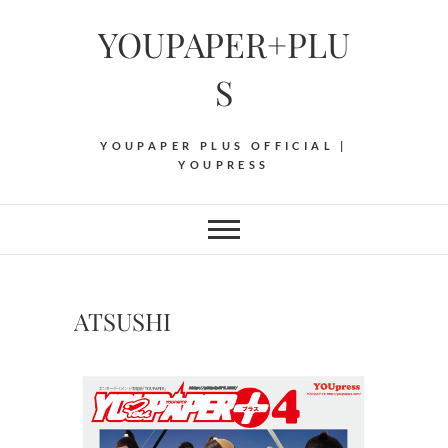
Skip
YOUPAPER+PLU
to
content
S
YOUPAPER PLUS OFFICIAL |
YOUPRESS
ATSUSHI