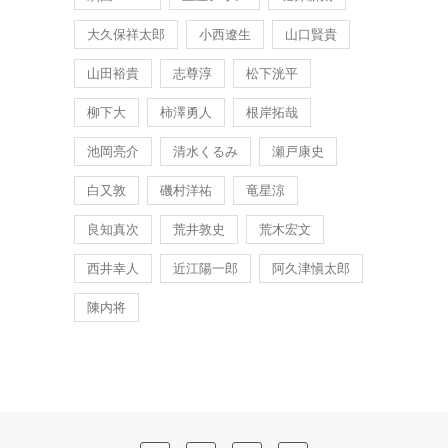
大久保祥太郎
小西遼生
山口賢貴
山田裕貴
志尊淳
松下洸平
柳下大
柿澤勇人
根岸拓哉
池岡亮介
清水くるみ
瀬戸康史
白又敦
磯村洋祐
竜星涼
良知真次
荒井敦史
荒木宏文
西井幸人
近江陽一郎
阿久津愼太郎
陳内将