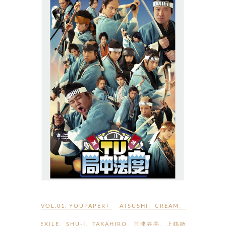
VOL.01
,
YOUPAPER+
ATSUSHI
、
CREAM
、
EXILE
、
SHU-I
、
TAKAHIRO
、
三津谷亮
、
上鶴徹