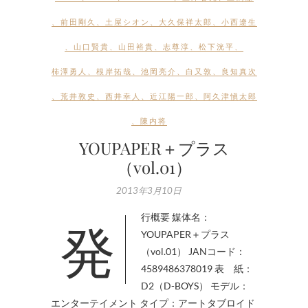
、
前田剛久
、
土屋シオン
、
大久保祥太郎
、
小西遼生
、
山口賢貴
、
山田裕貴
、
志尊淳
、
松下洸平
、
柿澤勇人
、
根岸拓哉
、
池岡亮介
、
白又敦
、
良知真次
、
荒井敦史
、
西井幸人
、
近江陽一郎
、
阿久津愼太郎
、
陳内将
YOUPAPER＋プラス
（vol.01）
2013年3月10日
発行概要 媒体名：
YOUPAPER＋プラス
（vol.01） JANコード：
4589486378019 表 紙：
D2（D-BOYS） モデル：
エンターテイメント タイプ：アートタブロイド