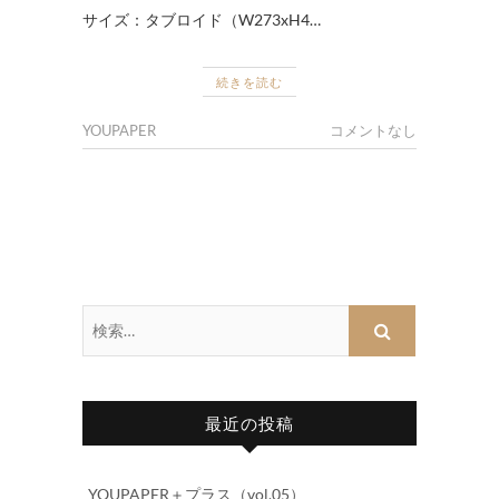
サイズ：タブロイド（W273xH4…
続きを読む
YOUPAPER
コメントなし
検
索…
最近の投稿
YOUPAPER＋プラス（vol.05）