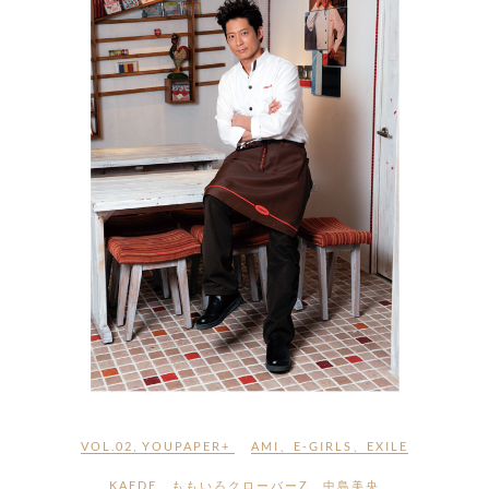
VOL.02
,
YOUPAPER+
AMI
、
E-GIRLS
、
EXILE
、
KAEDE
、
ももいろクローバーZ
、
中島美央
、