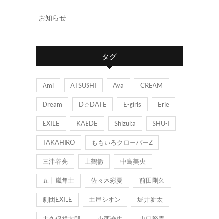
お知らせ
タグ
Ami
ATSUSHI
Aya
CREAM
Dream
D☆DATE
E-girls
Erie
EXILE
KAEDE
Shizuka
SHU-I
TAKAHIRO
ももいろクローバーZ
三津谷亮
上鶴徹
中島美央
五十嵐隼士
佐々木彩夏
前田剛久
劇団EXILE
土屋シオン
堀井新太
大久保祥太郎
小西遼生
山口賢貴