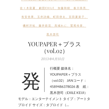
佐々木彩夏
、
劇団EXILE
、
加藤和樹
、
春川恭亮
、
有安杏果
、
玉井詩織
、
町田啓太
、
百田夏菜子
、
磯村洋祐
、
藤井萩花
、
高城れに
、
鷲尾伶菜
、
黒木啓司
YOUPAPER＋プラス
（vol.02）
2013年4月10日
発行概要 媒体名：
YOUPAPER＋プラス
（vol.02） JANコード：
4589486378026 表 紙：
黒木啓司（EXILE KEIJI）
モデル：エンターテイメント タイプ：アートタ
ブロイド サイズ：タブロイド（…