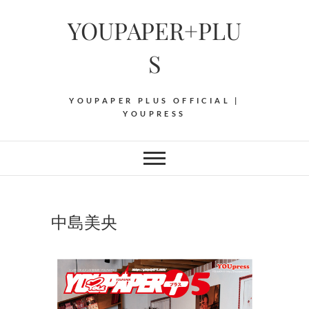
Skip
YOUPAPER+PLU
to
content
S
YOUPAPER PLUS OFFICIAL |
YOUPRESS
中島美央