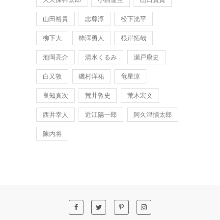
山田裕貴
志尊淳
松下洸平
柳下大
柿澤勇人
根岸拓哉
池岡亮介
清水くるみ
瀬戸康史
白又敦
磯村洋祐
竜星涼
良知真次
荒井敦史
荒木宏文
西井幸人
近江陽一郎
阿久津愼太郎
陳内将