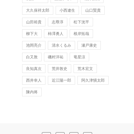
大久保祥太郎
小西遼生
山口賢貴
山田裕貴
志尊淳
松下洸平
柳下大
柿澤勇人
根岸拓哉
池岡亮介
清水くるみ
瀬戸康史
白又敦
磯村洋祐
竜星涼
良知真次
荒井敦史
荒木宏文
西井幸人
近江陽一郎
阿久津愼太郎
陳内将