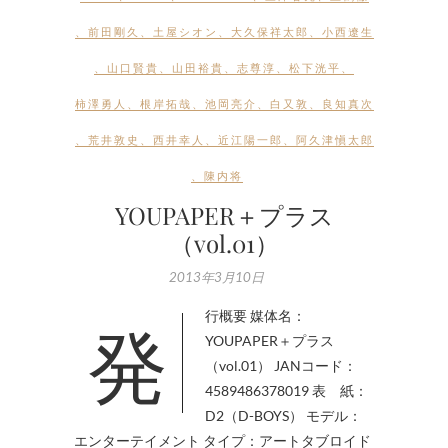
、
前田剛久
、
土屋シオン
、
大久保祥太郎
、
小西遼生
、
山口賢貴
、
山田裕貴
、
志尊淳
、
松下洸平
、
柿澤勇人
、
根岸拓哉
、
池岡亮介
、
白又敦
、
良知真次
、
荒井敦史
、
西井幸人
、
近江陽一郎
、
阿久津愼太郎
、
陳内将
YOUPAPER＋プラス
（vol.01）
2013年3月10日
発行概要 媒体名：
YOUPAPER＋プラス
（vol.01） JANコード：
4589486378019 表 紙：
D2（D-BOYS） モデル：
エンターテイメント タイプ：アートタブロイド