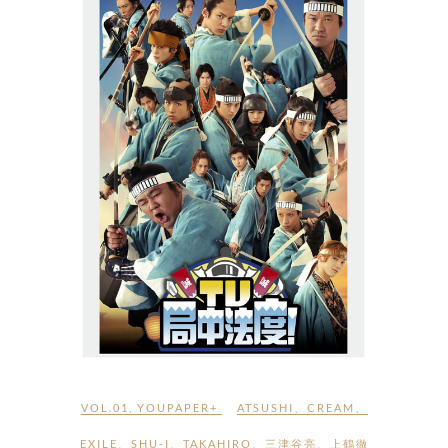
VOL.01
,
YOUPAPER+
ATSUSHI
、
CREAM
、
EXILE
、
SHU-I
、
TAKAHIRO
、
三津谷亮
、
上鶴徹