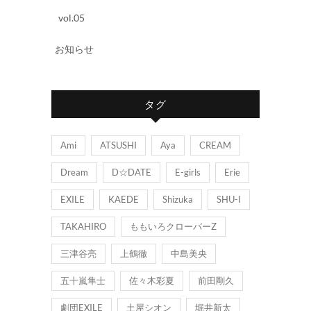
vol.05
お知らせ
タグ
Ami
ATSUSHI
Aya
CREAM
Dream
D☆DATE
E-girls
Erie
EXILE
KAEDE
Shizuka
SHU-I
TAKAHIRO
ももいろクローバーZ
三津谷亮
上鶴徹
中島美央
五十嵐隼士
佐々木彩夏
前田剛久
劇団EXILE
土屋シオン
堀井新太