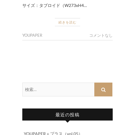
サイズ：タブロイド（W273xH4…
続きを読む
YOUPAPER
コメントなし
検
索…
最近の投稿
YOUPAPER＋プラス（vol.05）