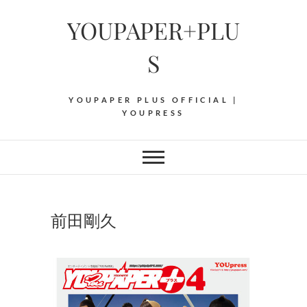
Skip
YOUPAPER+PLU
to
content
S
YOUPAPER PLUS OFFICIAL |
YOUPRESS
前田剛久