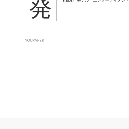
発行概要 媒体名：YOUPAPER＋プラス（vol.02） JANコード：4589486378026 表 紙：黒木啓司（EXILE
KEIJI） モデル：エンターテイメ
YOUPAPER