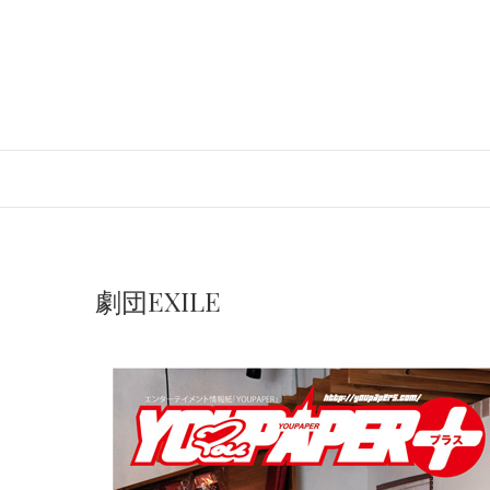
Skip
to
content
劇団EXILE