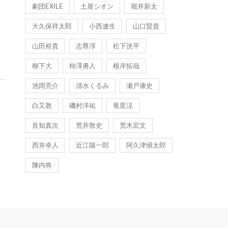
劇団EXILE
土屋シオン
堀井新太
大久保祥太郎
小西遼生
山口賢貴
山田裕貴
志尊淳
松下洸平
柳下大
柿澤勇人
根岸拓哉
池岡亮介
清水くるみ
瀬戸康史
白又敦
磯村洋祐
竜星涼
良知真次
荒井敦史
荒木宏文
西井幸人
近江陽一郎
阿久津愼太郎
陳内将