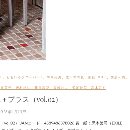
E
、
ももいろクローバーZ
、
中島美央
、
佐々木彩夏
、
劇団EXILE
、
加藤和樹
、
田夏菜子
、
磯村洋祐
、
藤井萩花
、
高城れに
、
鷲尾伶菜
、
黒木啓司
R＋プラス（vol.02）
2013年4月10日