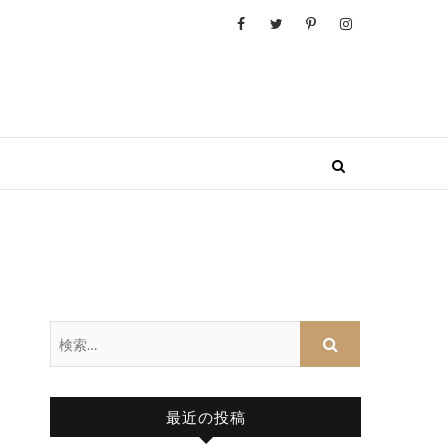
検
索…
最近の投稿