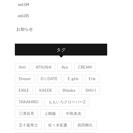
vol.04
vol.05
お知らせ
タグ
Ami
ATSUSHI
Aya
CREAM
Dream
D☆DATE
E-girls
Erie
EXILE
KAEDE
Shizuka
SHU-I
TAKAHIRO
ももいろクローバーZ
三津谷亮
上鶴徹
中島美央
五十嵐隼士
佐々木彩夏
前田剛久