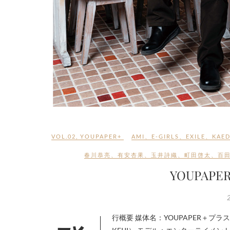
VOL.02
,
YOUPAPER+
AMI
、
E-GIRLS
、
EXILE
、
KAED
春川恭亮
、
有安杏果
、
玉井詩織
、
町田啓太
、
百
YOUPAPE