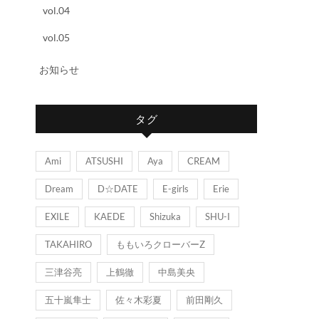
vol.04
vol.05
お知らせ
タグ
Ami
ATSUSHI
Aya
CREAM
Dream
D☆DATE
E-girls
Erie
EXILE
KAEDE
Shizuka
SHU-I
TAKAHIRO
ももいろクローバーZ
三津谷亮
上鶴徹
中島美央
五十嵐隼士
佐々木彩夏
前田剛久