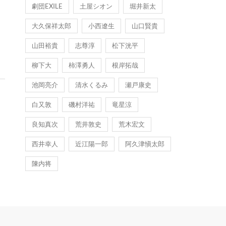
劇団EXILE
土屋シオン
堀井新太
大久保祥太郎
小西遼生
山口賢貴
山田裕貴
志尊淳
松下洸平
柳下大
柿澤勇人
根岸拓哉
池岡亮介
清水くるみ
瀬戸康史
白又敦
磯村洋祐
竜星涼
良知真次
荒井敦史
荒木宏文
西井幸人
近江陽一郎
阿久津愼太郎
陳内将