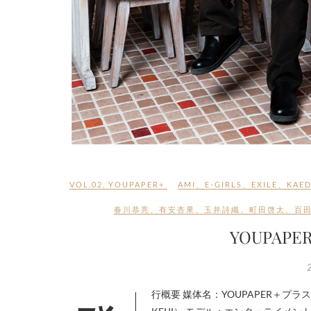
VOL.02
,
YOUPAPER+
AMI
、
E-GIRLS
、
EXILE
、
KAED
春川恭亮
、
有安杏果
、
玉井詩織
、
町田啓太
、
百
YOUPAPE