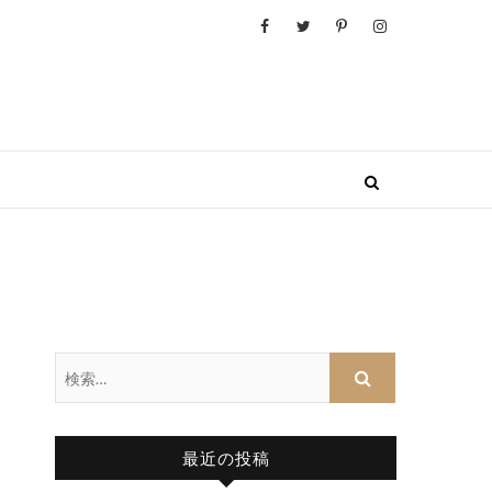
検
索…
最近の投稿