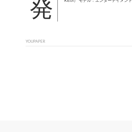
発行概要 媒体名：YOUPAPER＋プラス（vol.02） JANコード：4589486378026 表 紙：黒木啓司（EXILE
KEIJI） モデル：エンターテイメ
YOUPAPER