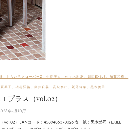
E
、
ももいろクローバーZ
、
中島美央
、
佐々木彩夏
、
劇団EXILE
、
加藤和樹
、
田夏菜子
、
磯村洋祐
、
藤井萩花
、
高城れに
、
鷲尾伶菜
、
黒木啓司
R＋プラス（vol.02）
2013年4月10日